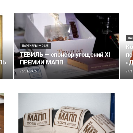
5
ПА
Ко
ПАРТНЁРЫ — 2025
ТЕВИЛЬ — спонсор угощений XI
по
ЛЬ
ПРЕМИИ МАПП
«
26/01/2026
24/1