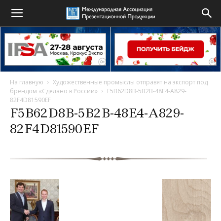
На главную
Художественные промыслы отправят на экспорт под
брендом «Сделано в России»
F5B62D8B-5B2B-48E4-A829-
82F4D81590EF
F5B62D8B-5B2B-48E4-A829-
82F4D81590EF