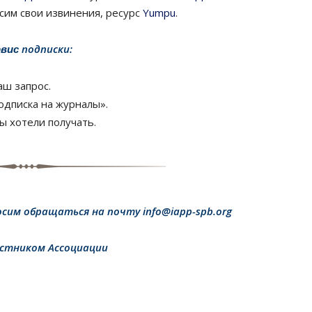
сим свои извинения, ресурс
Yumpu
.
подписки:
рвис
аш запрос.
одписка на журналы».
ы хотели получать.
осим обращаться на
почту info@iapp-spb.org
стником Ассоциации