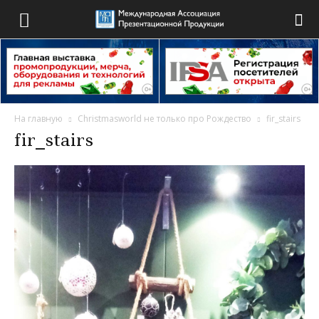
На главную
Christmasworld не только про Рождество
fir_stairs
fir_stairs