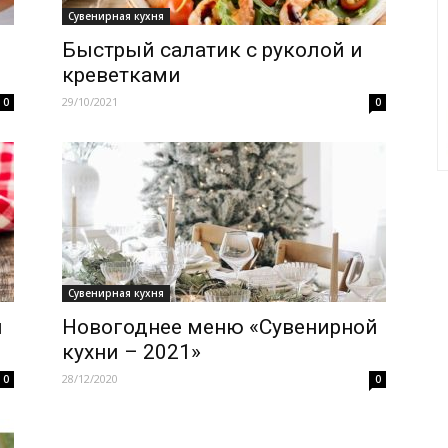
Сувенирная кухня
Быстрый салатик с руколой и
креветками
29/10/2021
0
0
Сувенирная кухня
и
Новогоднее меню «Сувенирной
кухни – 2021»
28/12/2020
0
0