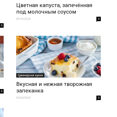
Цветная капуста, запечённая
под молочным соусом
09/10/2020
0
0
Сувенирная кухня
Вкусная и нежная творожная
запеканка
0
05/06/2020
0