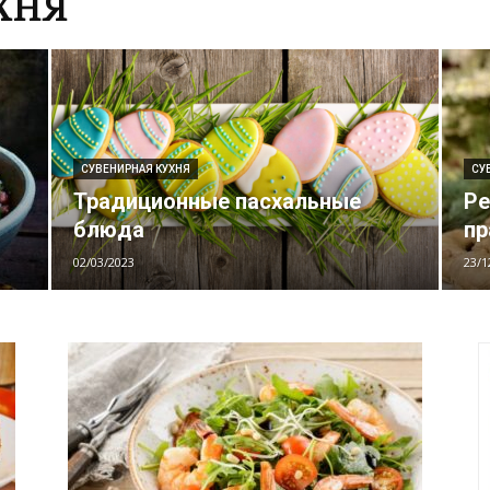
ХНЯ
СУВЕНИРНАЯ КУХНЯ
СУ
Традиционные пасхальные
Ре
блюда
пр
02/03/2023
23/1