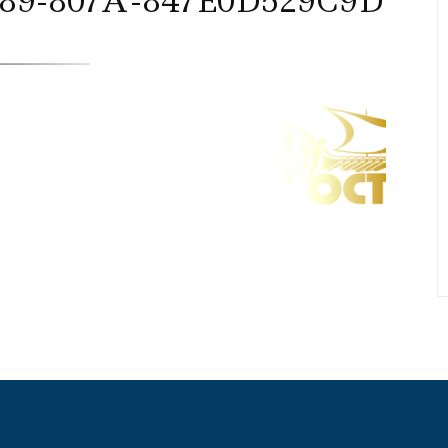
89-807A-847E0D529C9D