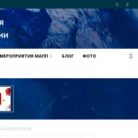
МЕРОПРИЯТИЯ МАПП
БЛОГ
ФОТО
07A-847E0D529C9D