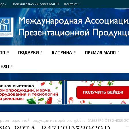
дер»
Попечительский совет МАПП
Контакты
ПП
ПОДАРКИ
ВИТРИНА
ПРЕМИЯ МАПП
Ассоциация
НХП
МАПП
 презентационной продукции из морёного дуба
6AE83E7C-D1B0-4089-8