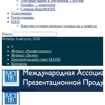
Торговые марки и тенденции. Сегодня
Онлайн — кинотеатр
Словарь ВикиМАПП
Голосование
Господдержка
НХП
Народно-художественные промыслы и ремёсла
Поиск
Четверг, 6 августа, 2026
Журнал «Профессионал»
Журнал «Лидер»
Попечительский совет МАПП
Контакты
Ассоциация МАПП