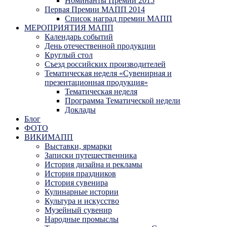
Номинанты Премии 2015
Первая Премии МАПП 2014
Список наград премии МАПП
МЕРОПРИЯТИЯ МАПП
Календарь событий
День отечественной продукции
Круглый стол
Съезд российских производителей
Тематическая неделя «Сувенирная и
презентационная продукция»
Тематическая неделя
Программа Тематической недели
Доклады
Блог
ФОТО
ВИКИМАПП
Выставки, ярмарки
Записки путешественника
История дизайна и рекламы
История праздников
История сувенира
Кулинарные истории
Культура и искусство
Музейный сувенир
Народные промыслы