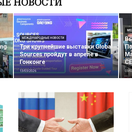
Е НОВОСТИ
МЕ
Вы
МЕЖДУНАРОДНЫЕ НОВОСТИ
ing
Три крупнейшие выставки Global
По
Sources пройдут в апреле в
Ма
Гонконге
CE
13/03/2026
03/0