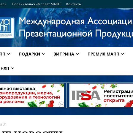
дер»
Попечительский совет МАПП
Контакты
ПП
ПОДАРКИ
ВИТРИНА
ПРЕМИЯ МАПП
Ассоциация
НХП
МАПП
а 31