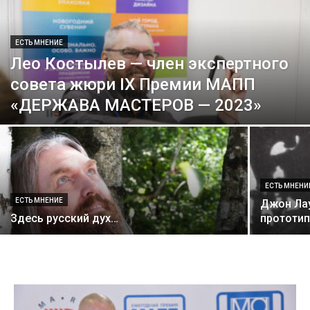
ЕСТЬ МНЕНИЕ
Лео Костылев — член экспертного
совета жюри IX Премии МАПП
«ДЕРЖАВА МАСТЕРОВ — 2023»
ЕСТЬ МНЕНИ
ЕСТЬ МНЕНИЕ
Джон Лау
Здесь русский дух…
прототип