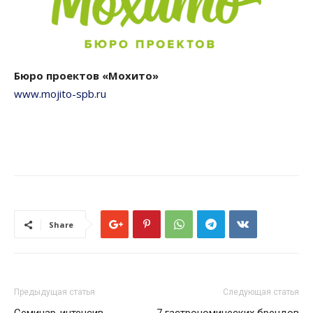
Бюро проектов «
Мохито
»
www.mojito-spb.ru
Share
Предыдущая статья
Следующая статья
Семинар-интенсив
7 гастрономических брендов