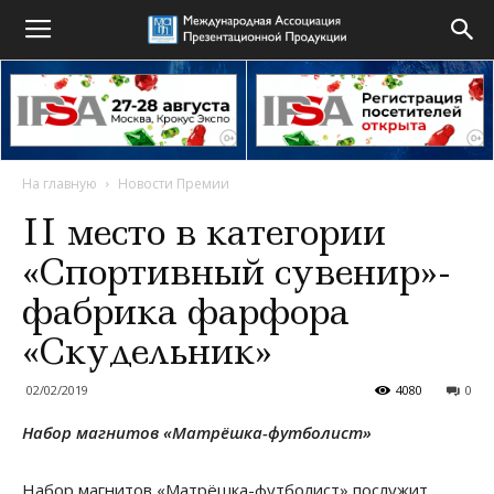
На главную
Новости Премии
II место в категории
«Спортивный сувенир»-
фабрика фарфора
«Скудельник»
02/02/2019
4080
0
Набор магнитов «Матрёшка-футболист»
Набор магнитов «Матрёшка-футболист» послужит