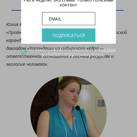
контент
Юлия Коротаева, директор по маркетингу ООО
«ПроБюро» (московское представительство Сибирской
ПОДПИСАТЬСЯ
карандашной фабрики), выступила с
докладом «Карандаши из сибирского кедра —
Нажимая на кнопку «Подписаться», я даю
согласие
на обработку персональных данных.
ответственное отношение к лесным ресурсам и
экология человека».