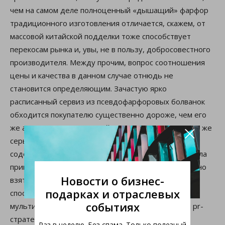
чем на самом деле полноценный «дышащий» фарфор
традиционного изготовления отличается, скажем, от
массовой китайской подделки тоже способствует
перекосам рынка и, увы, не в пользу, добросовестного
производителя. Между прочим, вопрос соотношения
цены и качества в данном случае отнюдь не
становится определяющим. Зачастую ярко
расписанный сервиз из псевдофарфоровых болванок
обходится покупателю существенно дороже, чем его
×
же аналог, но исполненный в классике жанра. Опять же
серьезный резерв работы в этом направлении
содержится в активизации просветительского начала
применительно к деятельности не столько отдельно
Новости о бизнес-
взятых фирм, сколько их ассоциированной группы,
подарках и отраслевых
способной профессионально подойти к выработке
событиях
мультиформатной и экономически обоснованной pr-
стратегии.
Раз в неделю. Без спама. Только полезный